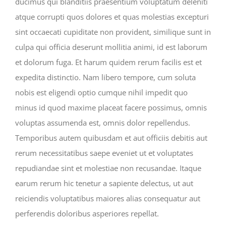
ducimus qui blanditiis praesentium voluptatum deleniti
atque corrupti quos dolores et quas molestias excepturi
sint occaecati cupiditate non provident, similique sunt in
culpa qui officia deserunt mollitia animi, id est laborum
et dolorum fuga. Et harum quidem rerum facilis est et
expedita distinctio. Nam libero tempore, cum soluta
nobis est eligendi optio cumque nihil impedit quo
minus id quod maxime placeat facere possimus, omnis
voluptas assumenda est, omnis dolor repellendus.
Temporibus autem quibusdam et aut officiis debitis aut
rerum necessitatibus saepe eveniet ut et voluptates
repudiandae sint et molestiae non recusandae. Itaque
earum rerum hic tenetur a sapiente delectus, ut aut
reiciendis voluptatibus maiores alias consequatur aut
perferendis doloribus asperiores repellat.