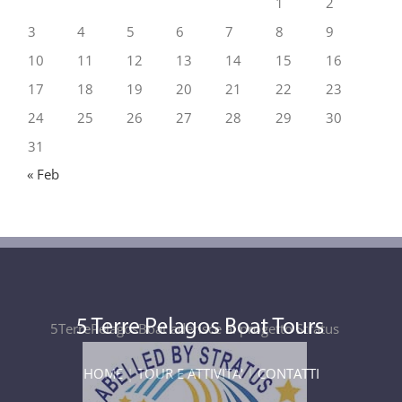
1
2
3
4
5
6
7
8
9
10
11
12
13
14
15
16
17
18
19
20
21
22
23
24
25
26
27
28
29
30
31
« Feb
5TerrePelagosBoat aderisce al progetto Stratus
HOME
|
TOUR E ATTIVITA'
|
CONTATTI