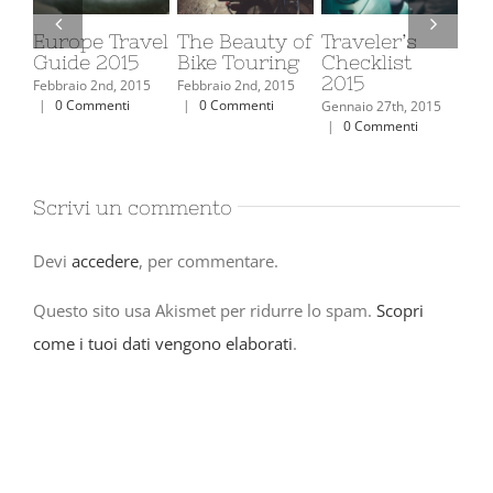
ravel
The Beauty of
Traveler’s
The Top 10
15
Bike Touring
Checklist
Ski Resorts In
2015
North
 2015
Febbraio 2nd, 2015
America
ti
|
0 Commenti
Gennaio 27th, 2015
|
0 Commenti
Febbraio 2nd, 2015
|
0 Commenti
Scrivi un commento
Devi
accedere
, per commentare.
Questo sito usa Akismet per ridurre lo spam.
Scopri
come i tuoi dati vengono elaborati
.