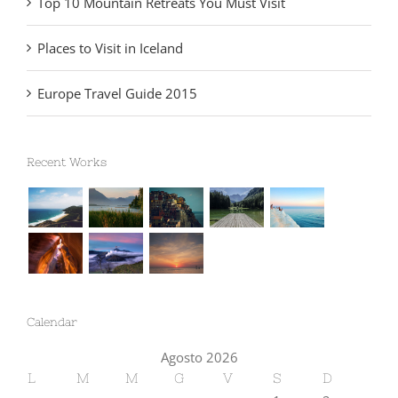
Top 10 Mountain Retreats You Must Visit
Places to Visit in Iceland
Europe Travel Guide 2015
Recent Works
Calendar
Agosto 2026
L
M
M
G
V
S
D