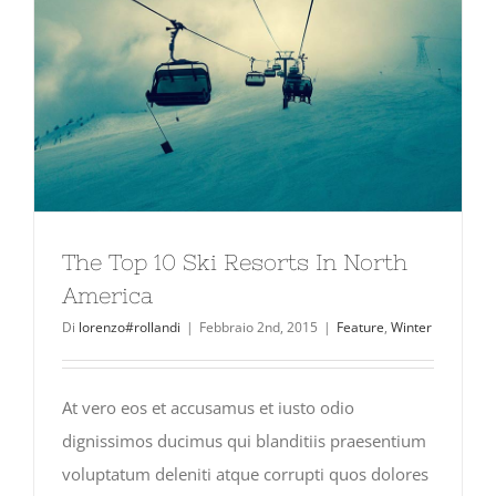
The Top 10 Ski Resorts In North
America
Di
lorenzo#rollandi
|
Febbraio 2nd, 2015
|
Feature
,
Winter
At vero eos et accusamus et iusto odio
dignissimos ducimus qui blanditiis praesentium
voluptatum deleniti atque corrupti quos dolores