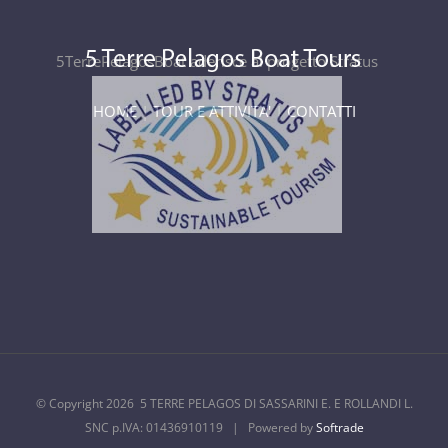
5TerrePelagosBoat aderisce al progetto Stratus
HOME
|
TOUR E ATTIVITA'
|
CONTATTI
© Copyright
2026 5 TERRE PELAGOS DI SASSARINI E. E ROLLANDI L.
SNC p.IVA: 01436910119 | Powered by
Softrade