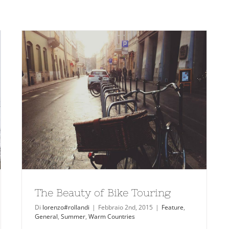
The Beauty of Bike Touring
Di
lorenzo#rollandi
|
Febbraio 2nd, 2015
|
Feature
,
General
,
Summer
,
Warm Countries