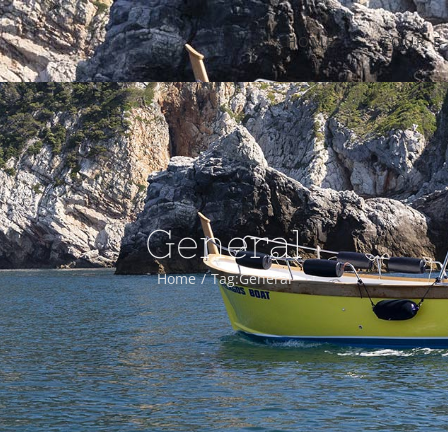
HOME
TOUR E 
General
Home
/
Tag:
General