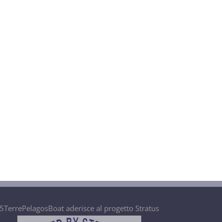
5TerrePelagosBoat aderisce al progetto Stratus